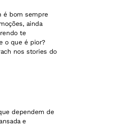
em é bom sempre
 emoções, ainda
rendo te
e o que é pior?
rach nos stories do
as que dependem de
ansada e