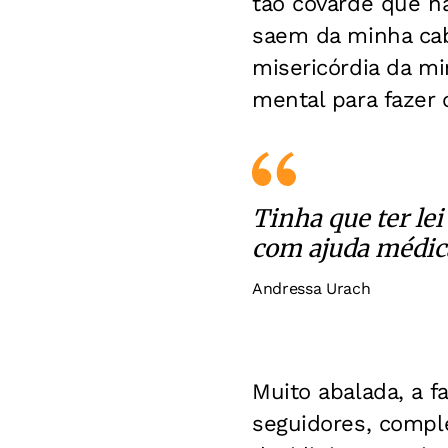
tão covarde que n
saem da minha cab
misericórdia da m
mental para fazer 
Tinha que ter le
com ajuda médica
Andressa Urach
Muito abalada, a 
seguidores, comple