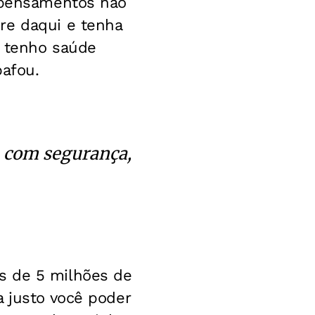
s pensamentos não
re daqui e tenha
o tenho saúde
bafou.
da com segurança,
s de 5 milhões de
a justo você poder