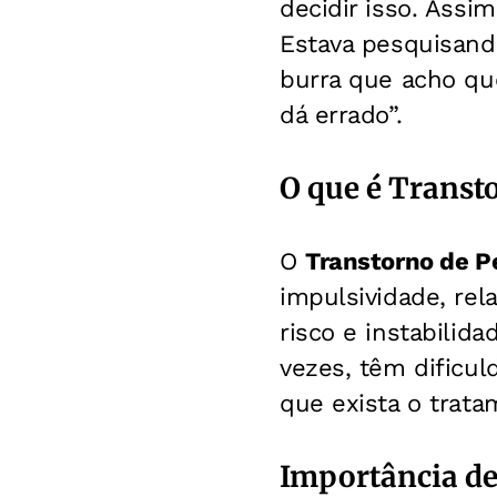
decidir isso. Assi
Estava pesquisando
burra que acho que
dá errado”.
O que é Transt
O
Transtorno de P
impulsividade, re
risco e instabilid
vezes, têm dificul
que exista o trata
Importância de