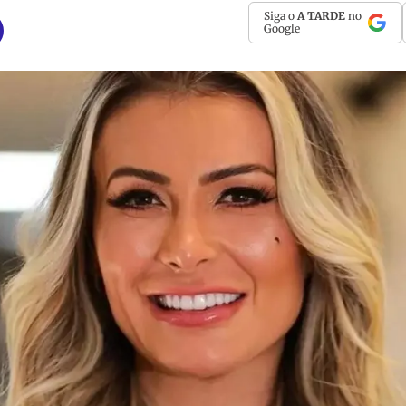
Siga o
A TARDE
no
Google