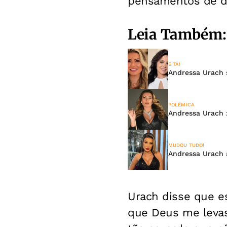
pensamentos de de
Leia Também:
EITA!
Andressa Urach s
POLÊMICA
Andressa Urach x
MUDOU TUDO!
Andressa Urach 
Urach disse que es
que Deus me levas