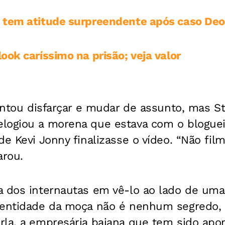
 tem atitude surpreendente após caso Deo
ook caríssimo na prisão; veja valor
tentou disfarçar e mudar de assunto, mas S
logiou a morena que estava com o blogueir
de Kevi Jonny finalizasse o vídeo. “Não fi
arou.
a dos internautas em vê-lo ao lado de um
dentidade da moça não é nenhum segredo, p
rla, a empresária baiana que tem sido apo