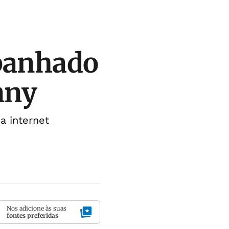
mpanhado
nny
a internet
Nos adicione às suas
fontes preferidas