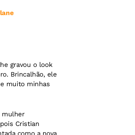
lane
the gravou o look
o. Brincalhão, ele
lme muito minhas
a mulher
ois Cristian
ntada como a nova