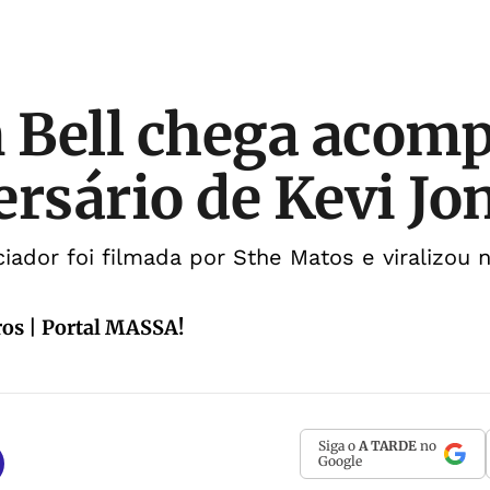
n Bell chega aco
ersário de Kevi Jo
iador foi filmada por Sthe Matos e viralizou n
os | Portal MASSA!
Siga o
A TARDE
no
Google