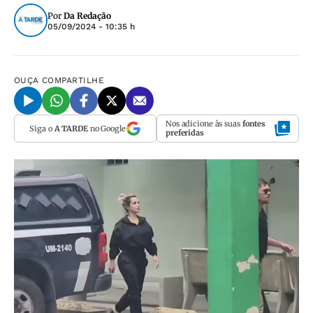
Por
Da Redação
05/09/2024 - 10:35 h
OUÇA
COMPARTILHE
Nos adicione às suas
fontes
Siga o
A TARDE
no Google
preferidas