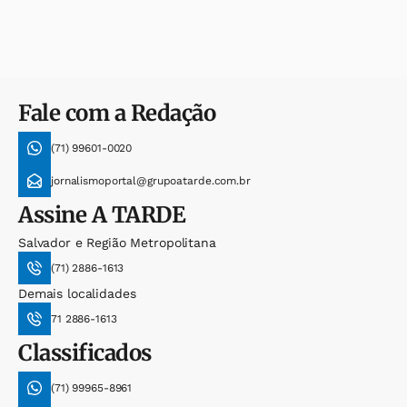
Fale com a Redação
(71) 99601-0020
jornalismoportal@grupoatarde.com.br
Assine
A TARDE
Salvador e Região Metropolitana
(71) 2886-1613
Demais localidades
71 2886-1613
Classificados
(71) 99965-8961