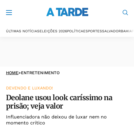
ÚLTIMAS NOTÍCIAS
ELEIÇÕES 2026
POLÍTICA
ESPORTES
SALVADOR
BAHIA
P
HOME
>
ENTRETENIMENTO
DEVENDO E LUXANDO!
Deolane usou look caríssimo na
prisão; veja valor
Influenciadora não deixou de luxar nem no
momento crítico