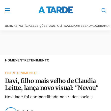
ÚLTIMAS NOTÍCIAS
ELEIÇÕES 2026
POLÍTICA
ESPORTES
SALVADOR
BAHIA
P
HOME
>
ENTRETENIMENTO
ENTRETENIMENTO
Davi, filho mais velho de Claudia
Leitte, lança novo visual: "Nevou"
Novidade foi compartilhada nas redes sociais