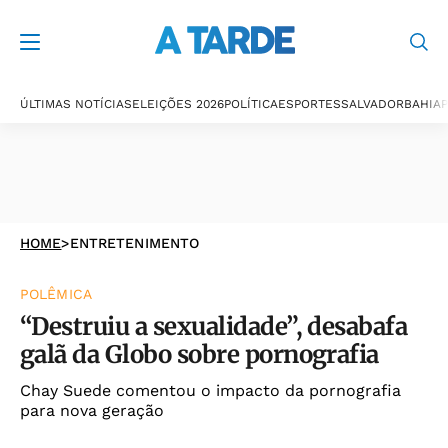
ÚLTIMAS NOTÍCIAS
ELEIÇÕES 2026
POLÍTICA
ESPORTES
SALVADOR
BAHIA
P
HOME
>
ENTRETENIMENTO
POLÊMICA
“Destruiu a sexualidade”, desabafa
galã da Globo sobre pornografia
Chay Suede comentou o impacto da pornografia
para nova geração