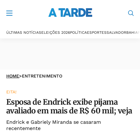
ÚLTIMAS NOTÍCIAS
ELEIÇÕES 2026
POLÍTICA
ESPORTES
SALVADOR
BAHIA
P
HOME
>
ENTRETENIMENTO
EITA!
Esposa de Endrick exibe pijama
avaliado em mais de R$ 60 mil; veja
Endrick e Gabriely Miranda se casaram
recentemente