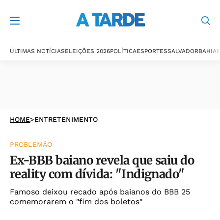
ÚLTIMAS NOTÍCIAS
ELEIÇÕES 2026
POLÍTICA
ESPORTES
SALVADOR
BAHIA
P
HOME
>
ENTRETENIMENTO
PROBLEMÃO
Ex-BBB baiano revela que saiu do
reality com dívida: "Indignado"
Famoso deixou recado após baianos do BBB 25
comemorarem o "fim dos boletos"