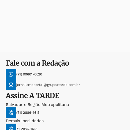
Fale com a Redação
(71) 99601-0020
jornalismoportal@grupoatarde.com.br
Assine
A TARDE
Salvador e Região Metropolitana
(71) 2886-1613
Demais localidades
71 2886-1613