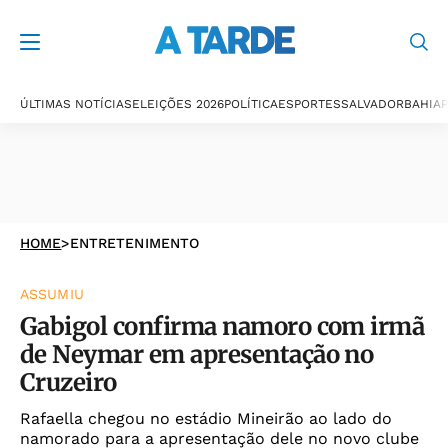
ÚLTIMAS NOTÍCIAS
ELEIÇÕES 2026
POLÍTICA
ESPORTES
SALVADOR
BAHIA
P
HOME
>
ENTRETENIMENTO
ASSUMIU
Gabigol confirma namoro com irmã
de Neymar em apresentação no
Cruzeiro
Rafaella chegou no estádio Mineirão ao lado do
namorado para a apresentação dele no novo clube