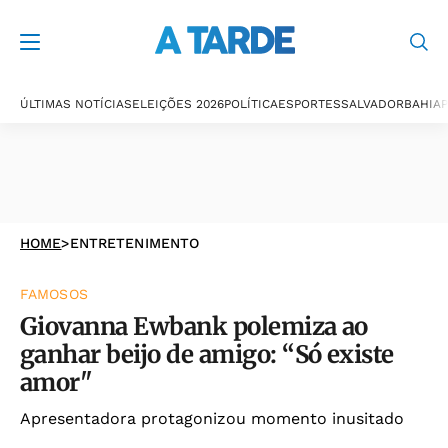
ÚLTIMAS NOTÍCIAS
ELEIÇÕES 2026
POLÍTICA
ESPORTES
SALVADOR
BAHIA
P
HOME
>
ENTRETENIMENTO
FAMOSOS
Giovanna Ewbank polemiza ao
ganhar beijo de amigo: “Só existe
amor"
Apresentadora protagonizou momento inusitado