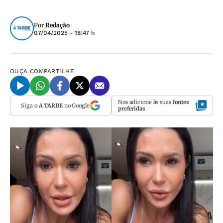
Por
Redação
07/04/2025 - 18:47 h
OUÇA
COMPARTILHE
Nos adicione às suas
fontes
Siga o
A TARDE
no Google
preferidas