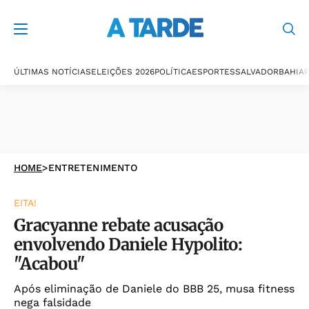
ÚLTIMAS NOTÍCIAS
ELEIÇÕES 2026
POLÍTICA
ESPORTES
SALVADOR
BAHIA
P
HOME
>
ENTRETENIMENTO
EITA!
Gracyanne rebate acusação
envolvendo Daniele Hypolito:
"Acabou"
Após eliminação de Daniele do BBB 25, musa fitness
nega falsidade