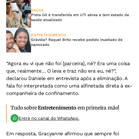
SAÚDE
Preta Gil é transferida em UTI aérea e tem estado de
saúde atualizado
ENTRETENIMENTO
Grávida? Raquel Brito recebe pedido inusitado de
namorado
“Agora eu vi que não foi [parceira], né? Era uma coisa
que, realmente… O leva e traz não era eu, né?”,
declarou Daniele em entrevista após a eliminação. A
fala foi interpretada como uma alfinetada direta à ex-
companheira de confinamento.
Tudo sobre
Entretenimento
em primeira mão!
Entre no canal do WhatsApp.
Em resposta, Gracyanne afirmou que sempre foi