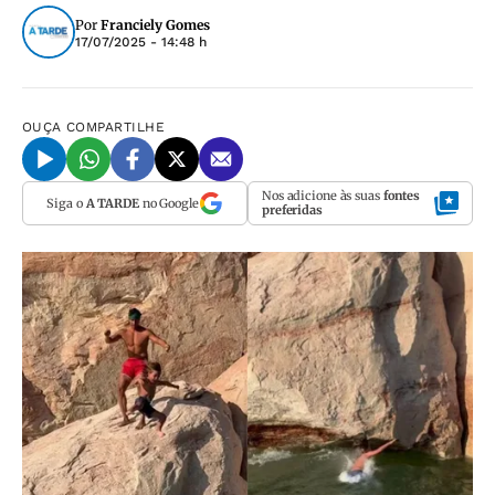
Por
Franciely Gomes
17/07/2025 - 14:48 h
OUÇA
COMPARTILHE
Nos adicione às suas
fontes
Siga o
A TARDE
no Google
preferidas