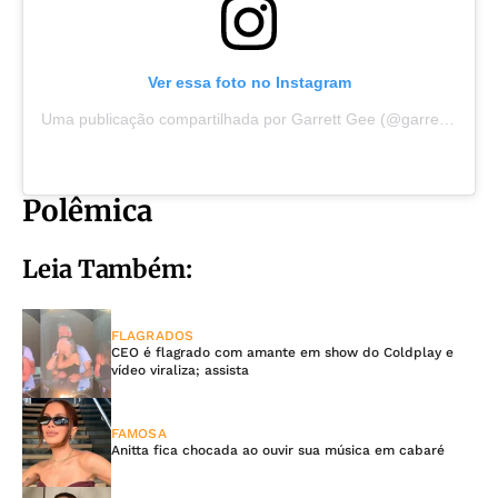
Ver essa foto no Instagram
Uma publicação compartilhada por Garrett Gee (@garrettgee)
Polêmica
Leia Também:
FLAGRADOS
CEO é flagrado com amante em show do Coldplay e
vídeo viraliza; assista
FAMOSA
Anitta fica chocada ao ouvir sua música em cabaré