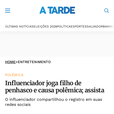
ÚLTIMAS NOTÍCIAS
ELEIÇÕES 2026
POLÍTICA
ESPORTES
SALVADOR
BAHIA
P
HOME
>
ENTRETENIMENTO
POLÊMICA
Influenciador joga filho de
penhasco e causa polêmica; assista
O influenciador compartilhou o registro em suas
redes sociais