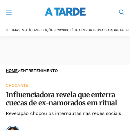
ÚLTIMAS NOTÍCIAS
ELEIÇÕES 2026
POLÍTICA
ESPORTES
SALVADOR
BAHIA
P
HOME
>
ENTRETENIMENTO
CHOCANTE
Influenciadora revela que enterra
cuecas de ex-namorados em ritual
Revelação chocou os internautas nas redes sociais