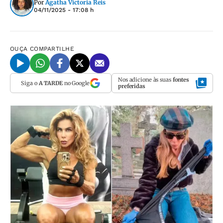
Por
Agatha Victoria Reis
04/11/2025 - 17:08 h
OUÇA
COMPARTILHE
Nos adicione às suas
fontes
Siga o
A TARDE
no Google
preferidas