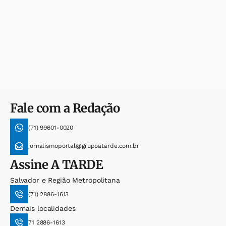
Fale com a Redação
(71) 99601-0020
jornalismoportal@grupoatarde.com.br
Assine
A TARDE
Salvador e Região Metropolitana
(71) 2886-1613
Demais localidades
71 2886-1613