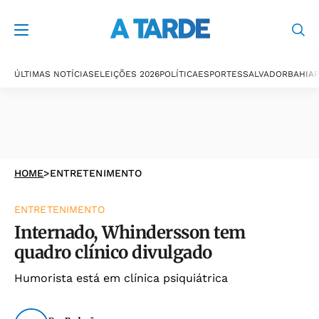
ÚLTIMAS NOTÍCIAS
ELEIÇÕES 2026
POLÍTICA
ESPORTES
SALVADOR
BAHIA
P
HOME
>
ENTRETENIMENTO
ENTRETENIMENTO
Internado, Whindersson tem
quadro clínico divulgado
Humorista está em clínica psiquiátrica