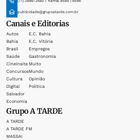
(71) 2886-2683 / Ramal 8585 | 8586
publicidade@grupoatarde.com.br
Canais e Editorias
Autos
E.c. Bahia
Bahia
E.c. Vitória
Brasil
Empregos
Saúde
Gastronomia
Cineinsite
Muito
Concursos
Mundo
Cultura
Opinião
Digital
Política
Salvador
Economia
Grupo
A TARDE
A TARDE
A TARDE FM
MASSA!