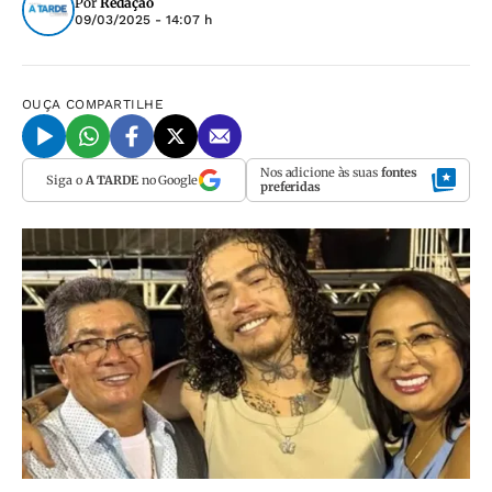
Por
Redação
09/03/2025 - 14:07 h
OUÇA
COMPARTILHE
Nos adicione às suas
fontes
Siga o
A TARDE
no Google
preferidas