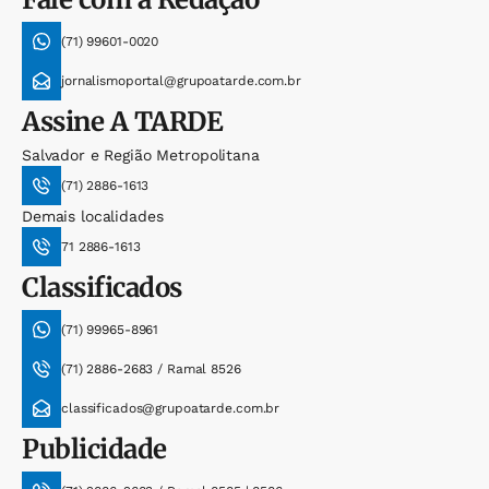
(71) 99601-0020
jornalismoportal@grupoatarde.com.br
Assine
A TARDE
Salvador e Região Metropolitana
(71) 2886-1613
Demais localidades
71 2886-1613
Classificados
(71) 99965-8961
(71) 2886-2683 / Ramal 8526
classificados@grupoatarde.com.br
Publicidade