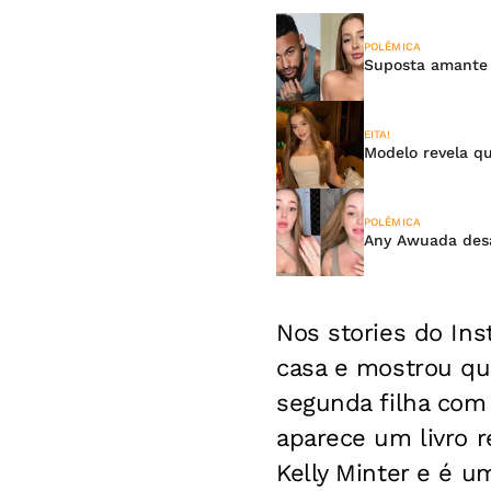
POLÊMICA
Suposta amante d
EITA!
Modelo revela q
POLÊMICA
Any Awuada desa
Nos stories do Ins
casa e mostrou que
segunda filha com
aparece um livro r
Kelly Minter e é u