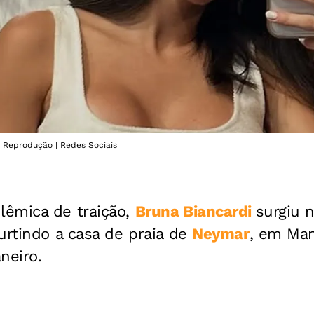
: Reprodução | Redes Sociais
êmica de traição,
Bruna Biancardi
surgiu n
urtindo a casa de praia de
Neymar
, em Man
neiro.