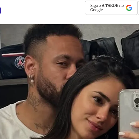
Siga o
A TARDE
no
Google