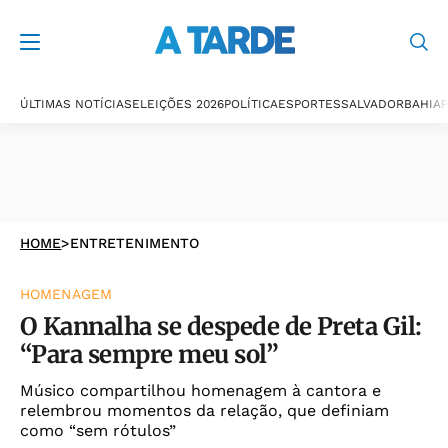
ÚLTIMAS NOTÍCIAS
ELEIÇÕES 2026
POLÍTICA
ESPORTES
SALVADOR
BAHIA
P
HOME
>
ENTRETENIMENTO
HOMENAGEM
O Kannalha se despede de Preta Gil:
“Para sempre meu sol”
Músico compartilhou homenagem à cantora e
relembrou momentos da relação, que definiam
como “sem rótulos”