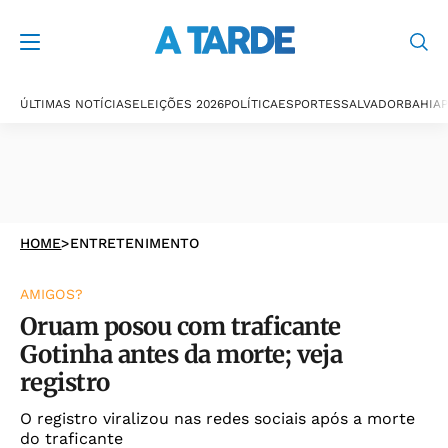
ÚLTIMAS NOTÍCIAS
ELEIÇÕES 2026
POLÍTICA
ESPORTES
SALVADOR
BAHIA
P
HOME
>
ENTRETENIMENTO
AMIGOS?
Oruam posou com traficante
Gotinha antes da morte; veja
registro
O registro viralizou nas redes sociais após a morte
do traficante