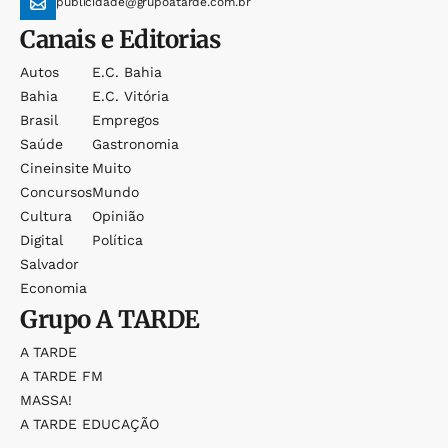
publicidade@grupoatarde.com.br
Canais e Editorias
Autos
E.c. Bahia
Bahia
E.c. Vitória
Brasil
Empregos
Saúde
Gastronomia
Cineinsite
Muito
Concursos
Mundo
Cultura
Opinião
Digital
Política
Salvador
Economia
Grupo
A TARDE
A TARDE
A TARDE FM
MASSA!
A TARDE EDUCAÇÃO