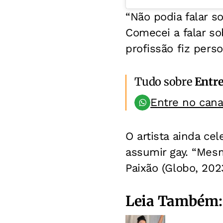
“Não podia falar so
Comecei a falar so
profissão fiz pers
Tudo sobre
Entr
Entre no can
O artista ainda ce
assumir gay. “Mesm
Paixão (Globo, 2023
Leia Também: