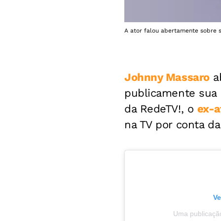
A ator falou abertamente sobre s
Johnny Massaro
ab
publicamente sua 
da RedeTV!, o
ex-a
na TV por conta da
Ve
Uma publicaçã