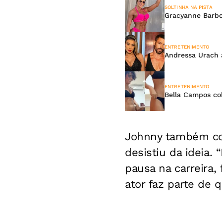
SOLTINHA NA PISTA
Gracyanne Barbo
ENTRETENIMENTO
Andressa Urach 
ENTRETENIMENTO
Bella Campos co
Johnny também co
desistiu da ideia.
pausa na carreira,
ator faz parte de q