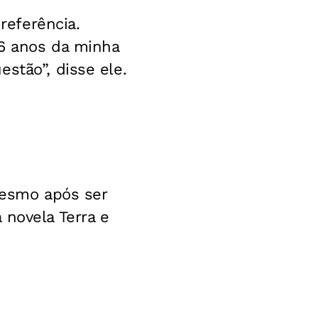
 referência.
16 anos da minha
stão”, disse ele.
 mesmo após ser
 novela Terra e