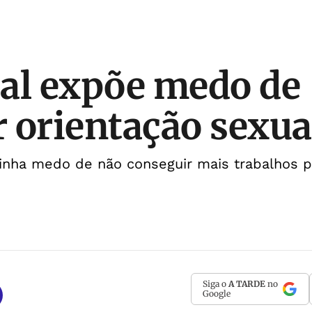
al expõe medo de
 orientação sexua
inha medo de não conseguir mais trabalhos p
Siga o
A TARDE
no
Google