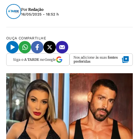
Por
Redação
16/05/2025 - 18:52 h
OUÇA
COMPARTILHE
Nos adicione às suas
fontes
Siga o
A TARDE
no Google
preferidas