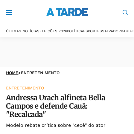
ÚLTIMAS NOTÍCIAS
ELEIÇÕES 2026
POLÍTICA
ESPORTES
SALVADOR
BAHIA
P
HOME
>
ENTRETENIMENTO
ENTRETENIMENTO
Andressa Urach alfineta Bella
Campos e defende Cauã:
"Recalcada"
Modelo rebate crítica sobre "cecê" do ator