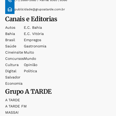
(71) 2886-2683 / Ramal 8585 | 8586
publicidade@grupoatarde.com.br
Canais e Editorias
Autos
E.c. Bahia
Bahia
E.c. Vitória
Brasil
Empregos
Saúde
Gastronomia
Cineinsite
Muito
Concursos
Mundo
Cultura
Opinião
Digital
Política
Salvador
Economia
Grupo
A TARDE
A TARDE
A TARDE FM
MASSA!