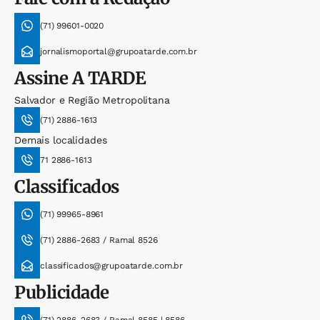
(71) 99601-0020
jornalismoportal@grupoatarde.com.br
Assine
A TARDE
Salvador e Região Metropolitana
(71) 2886-1613
Demais localidades
71 2886-1613
Classificados
(71) 99965-8961
(71) 2886-2683 / Ramal 8526
classificados@grupoatarde.com.br
Publicidade