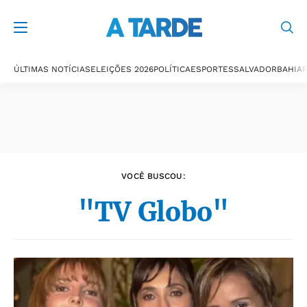
Últimas notícias
ÚLTIMAS NOTÍCIAS
ELEIÇÕES 2026
POLÍTICA
ESPORTES
SALVADOR
BAHIA
P
VOCÊ BUSCOU:
"TV Globo"