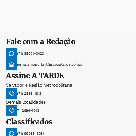
Fale com a Redação
(71) 99601-0020
jornalismoportal@grupoatarde.com.br
Assine
A TARDE
Salvador e Região Metropolitana
(71) 2886-1613
Demais localidades
71 2886-1613
Classificados
(71) 99965-8961