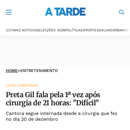
ÚLTIMAS NOTÍCIAS
ELEIÇÕES 2026
POLÍTICA
ESPORTES
SALVADOR
BAHIA
P
HOME
>
ENTRETENIMENTO
LUTA CONTINUA
Preta Gil fala pela 1ª vez após
cirurgia de 21 horas: "Difícil"
Cantora segue internada desde a cirurgia que fez
no dia 20 de dezembro