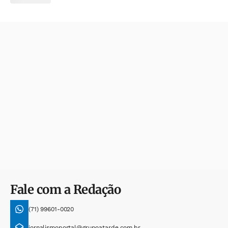
Fale com a Redação
(71) 99601-0020
jornalismoportal@grupoatarde.com.br