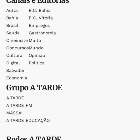
Canais e Editorias
Autos
E.c. Bahia
Bahia
E.c. Vitória
Brasil
Empregos
Saúde
Gastronomia
Cineinsite
Muito
Concursos
Mundo
Cultura
Opinião
Digital
Política
Salvador
Economia
Grupo
A TARDE
A TARDE
A TARDE FM
MASSA!
A TARDE EDUCAÇÃO
Redes
A TARDE