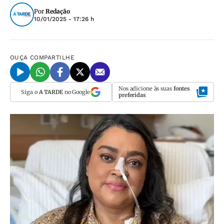
Por
Redação
10/01/2025 - 17:26 h
OUÇA
COMPARTILHE
Nos adicione às suas
fontes
Siga o
A TARDE
no Google
preferidas