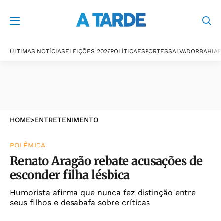
ÚLTIMAS NOTÍCIAS
ELEIÇÕES 2026
POLÍTICA
ESPORTES
SALVADOR
BAHIA
P
HOME
>
ENTRETENIMENTO
POLÊMICA
Renato Aragão rebate acusações de
esconder filha lésbica
Humorista afirma que nunca fez distinção entre
seus filhos e desabafa sobre críticas