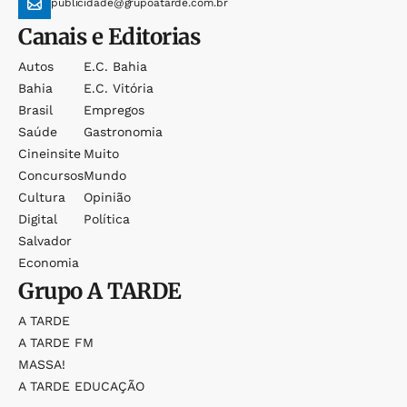
publicidade@grupoatarde.com.br
Canais e Editorias
Autos
E.c. Bahia
Bahia
E.c. Vitória
Brasil
Empregos
Saúde
Gastronomia
Cineinsite
Muito
Concursos
Mundo
Cultura
Opinião
Digital
Política
Salvador
Economia
Grupo
A TARDE
A TARDE
A TARDE FM
MASSA!
A TARDE EDUCAÇÃO