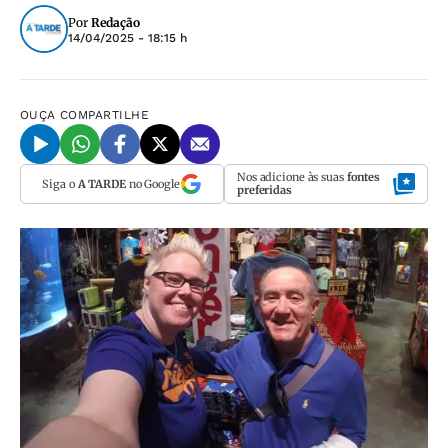
Por
Redação
14/04/2025 - 18:15 h
OUÇA
COMPARTILHE
Nos adicione às suas
fontes
Siga o
A TARDE
no Google
preferidas