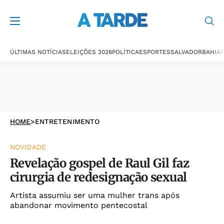
ÚLTIMAS NOTÍCIAS
ELEIÇÕES 2026
POLÍTICA
ESPORTES
SALVADOR
BAHIA
P
HOME
>
ENTRETENIMENTO
NOVIDADE
Revelação gospel de Raul Gil faz
cirurgia de redesignação sexual
Artista assumiu ser uma mulher trans após
abandonar movimento pentecostal