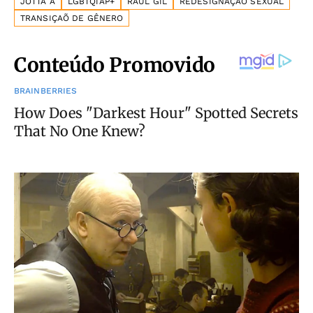
JOTTA A
LGBTQIAP+
RAUL GIL
REDESIGNAÇÃO SEXUAL
TRANSIÇAÕ DE GÊNERO