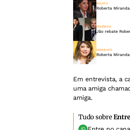
RELATO
Roberta Miranda
POLÊMICA
Jão rebate Rober
DESABAFO
Roberta Miranda 
Em entrevista, a c
uma amiga chamad
amiga.
Tudo sobre
Entr
Entre no can