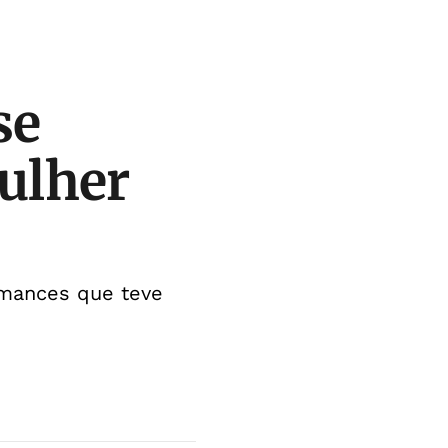
se
ulher
omances que teve