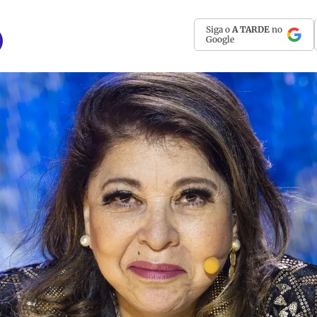
Siga o
A TARDE
no
Google