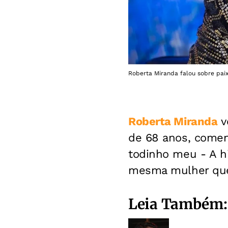
Roberta Miranda falou sobre paix
Roberta Miranda
v
de 68 anos, comen
todinho meu - A hi
mesma mulher que
Leia Também: