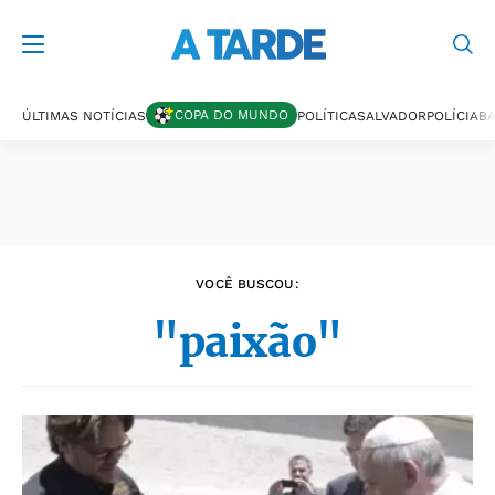
Últimas notícias
COPA DO MUNDO
ÚLTIMAS NOTÍCIAS
POLÍTICA
SALVADOR
POLÍCIA
BA
VOCÊ BUSCOU:
"paixão"