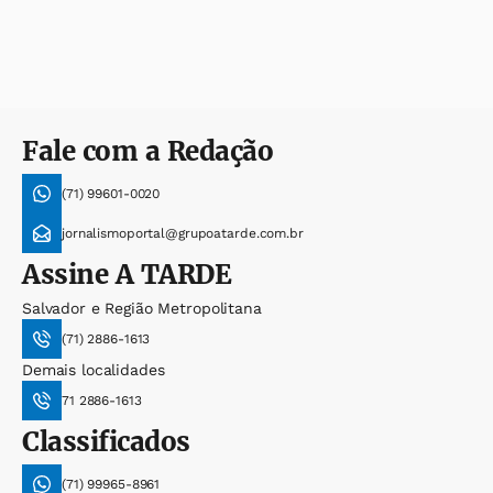
Fale com a Redação
(71) 99601-0020
jornalismoportal@grupoatarde.com.br
Assine
A TARDE
Salvador e Região Metropolitana
(71) 2886-1613
Demais localidades
71 2886-1613
Classificados
(71) 99965-8961