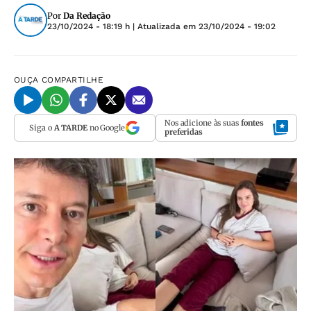
Por
Da Redação
23/10/2024 - 18:19 h
| Atualizada em
23/10/2024 - 19:02
OUÇA
COMPARTILHE
Nos adicione às suas
fontes
Siga o
A TARDE
no Google
preferidas