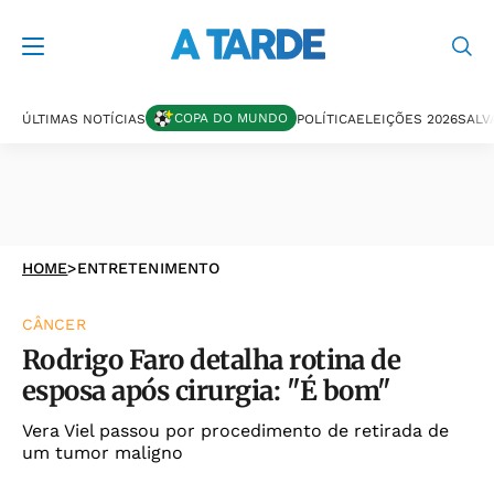
COPA DO MUNDO
ÚLTIMAS NOTÍCIAS
POLÍTICA
ELEIÇÕES 2026
SALV
HOME
>
ENTRETENIMENTO
CÂNCER
Rodrigo Faro detalha rotina de
esposa após cirurgia: "É bom"
Vera Viel passou por procedimento de retirada de
um tumor maligno