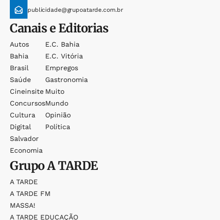
publicidade@grupoatarde.com.br
Canais e Editorias
Autos
E.c. Bahia
Bahia
E.c. Vitória
Brasil
Empregos
Saúde
Gastronomia
Cineinsite
Muito
Concursos
Mundo
Cultura
Opinião
Digital
Política
Salvador
Economia
Grupo
A TARDE
A TARDE
A TARDE FM
MASSA!
A TARDE EDUCAÇÃO