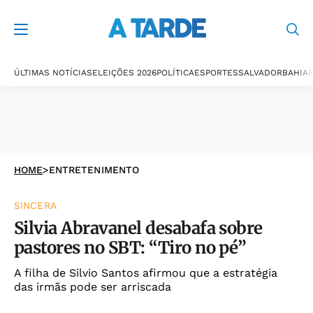
ÚLTIMAS NOTÍCIAS
ELEIÇÕES 2026
POLÍTICA
ESPORTES
SALVADOR
BAHIA
P
HOME
>
ENTRETENIMENTO
SINCERA
Silvia Abravanel desabafa sobre
pastores no SBT: “Tiro no pé”
A filha de Silvio Santos afirmou que a estratégia
das irmãs pode ser arriscada