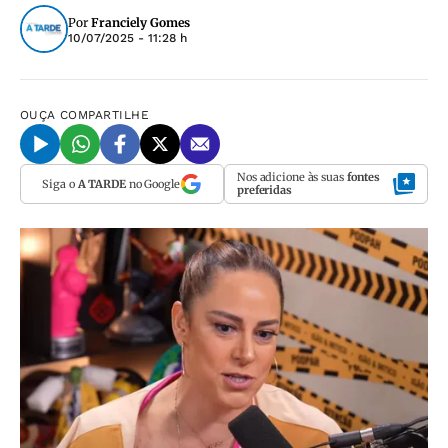
Por
Franciely Gomes
10/07/2025 - 11:28 h
OUÇA
COMPARTILHE
Nos adicione às suas
fontes
Siga o
A TARDE
no Google
preferidas