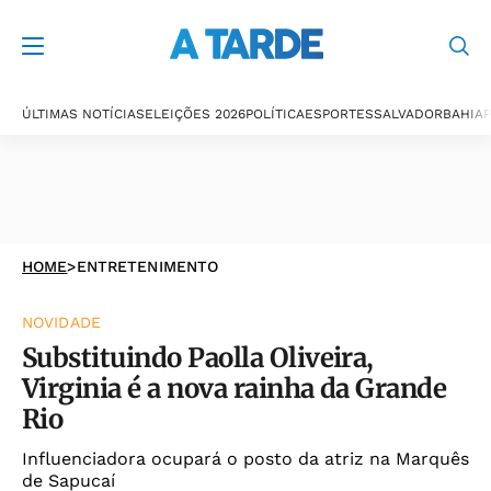
ÚLTIMAS NOTÍCIAS
ELEIÇÕES 2026
POLÍTICA
ESPORTES
SALVADOR
BAHIA
P
HOME
>
ENTRETENIMENTO
NOVIDADE
Substituindo Paolla Oliveira,
Virginia é a nova rainha da Grande
Rio
Influenciadora ocupará o posto da atriz na Marquês
de Sapucaí