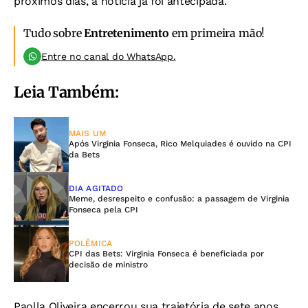
próximos dias, a notícia já foi antecipada.
Tudo sobre
Entretenimento
em primeira mão!
Entre no canal do WhatsApp.
Leia Também:
MAIS UM
Após Virginia Fonseca, Rico Melquiades é ouvido na CPI
da Bets
DIA AGITADO
Meme, desrespeito e confusão: a passagem de Virginia
Fonseca pela CPI
POLÊMICA
CPI das Bets: Virginia Fonseca é beneficiada por
decisão de ministro
Paolla Oliveira encerrou sua trajetória de sete anos