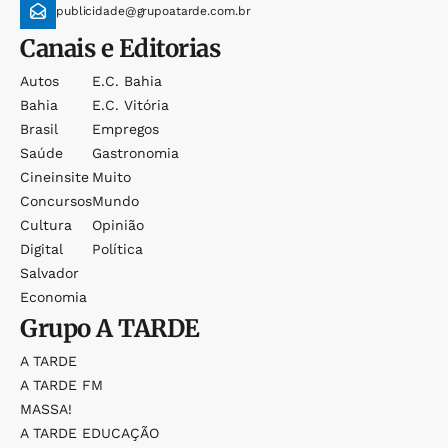
publicidade@grupoatarde.com.br
Canais e Editorias
Autos
E.c. Bahia
Bahia
E.c. Vitória
Brasil
Empregos
Saúde
Gastronomia
Cineinsite
Muito
Concursos
Mundo
Cultura
Opinião
Digital
Política
Salvador
Economia
Grupo
A TARDE
A TARDE
A TARDE FM
MASSA!
A TARDE EDUCAÇÃO