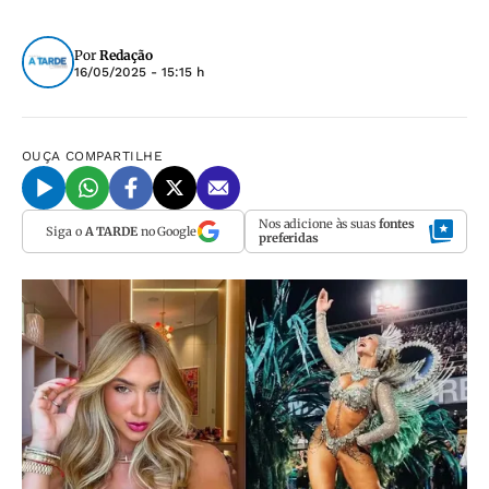
Por
Redação
16/05/2025 - 15:15 h
OUÇA
COMPARTILHE
Nos adicione às suas
fontes
Siga o
A TARDE
no Google
preferidas