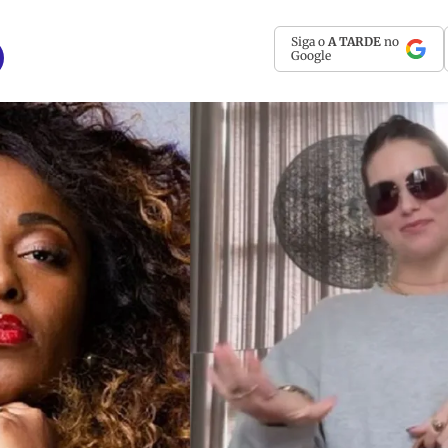
Siga o
A TARDE
no
Google