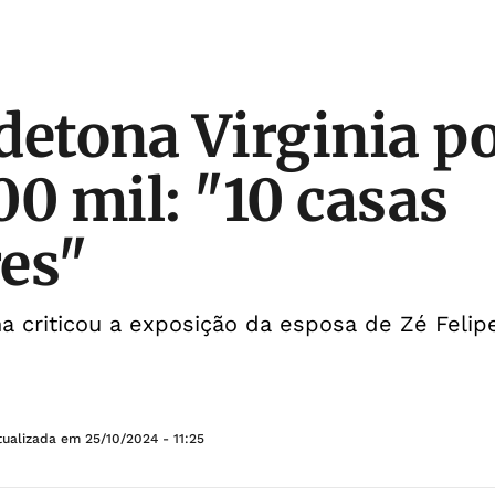
detona Virginia po
00 mil: "10 casas
es"
na criticou a exposição da esposa de Zé Feli
tualizada em
25/10/2024 - 11:25