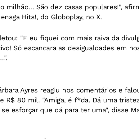
io milhão… São dez casas populares!", afir
ensga Hits!, do Globoplay, no X.
etou: "E eu fiquei com mais raiva da divu
tivo! Só escancara as desigualdades em noss
…".
árbara Ayres reagiu nos comentários e falo
e R$ 80 mil. "Amiga, é f*da. Dá uma tristez
se esforçar que dá para ter uma", disse Ma