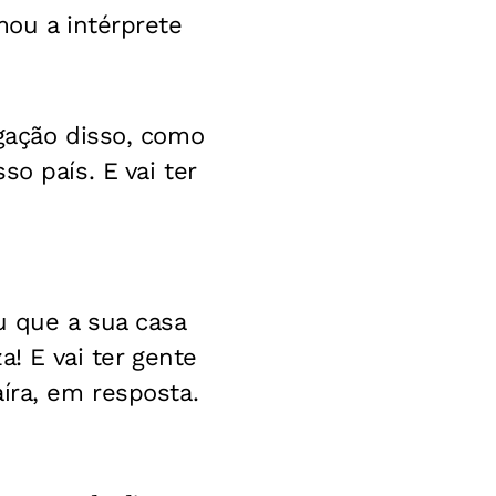
mou a intérprete
lgação disso, como
o país. E vai ter
u que a sua casa
a! E vai ter gente
íra, em resposta.