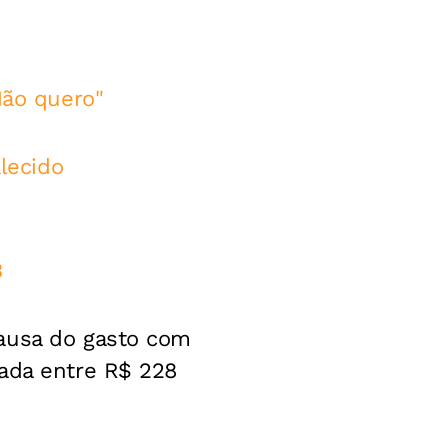
Não quero"
alecido
B
causa do gasto com
iada entre R$ 228