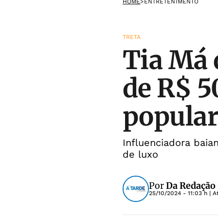
HOME
>
ENTRETENIMENTO
TRETA
Tia Má 
de R$ 5
popular
Influenciadora baia
de luxo
Por
Da Redação
25/10/2024 - 11:03 h
| A