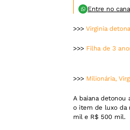
Entre no can
>>>
Virginia deton
>>>
Filha de 3 ano
>>>
Milionária, Vi
A baiana detonou 
o item de luxo da
mil e R$ 500 mil.