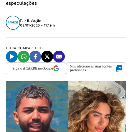
especulações
Por
Redação
03/01/2025 - 11:19 h
OUÇA
COMPARTILHE
Nos adicione às suas
fontes
Siga o
A TARDE
no Google
preferidas