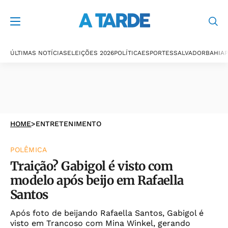
ÚLTIMAS NOTÍCIAS
ELEIÇÕES 2026
POLÍTICA
ESPORTES
SALVADOR
BAHIA
P
HOME
>
ENTRETENIMENTO
POLÊMICA
Traição? Gabigol é visto com
modelo após beijo em Rafaella
Santos
Após foto de beijando Rafaella Santos, Gabigol é
visto em Trancoso com Mina Winkel, gerando