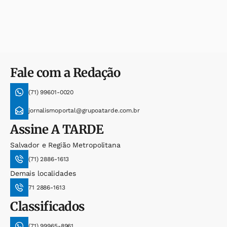
Fale com a Redação
(71) 99601-0020
jornalismoportal@grupoatarde.com.br
Assine
A TARDE
Salvador e Região Metropolitana
(71) 2886-1613
Demais localidades
71 2886-1613
Classificados
(71) 99965-8961