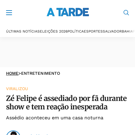
ÚLTIMAS NOTÍCIAS
ELEIÇÕES 2026
POLÍTICA
ESPORTES
SALVADOR
BAHIA
P
HOME
>
ENTRETENIMENTO
VIRALIZOU
Zé Felipe é assediado por fã durante
show e tem reação inesperada
Assédio aconteceu em uma casa noturna