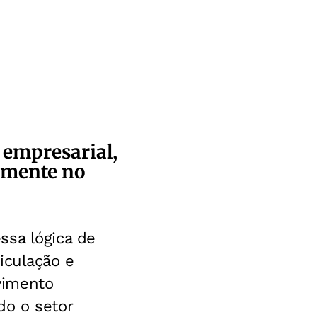
 empresarial,
ormente no
ssa lógica de
iculação e
vimento
do o setor