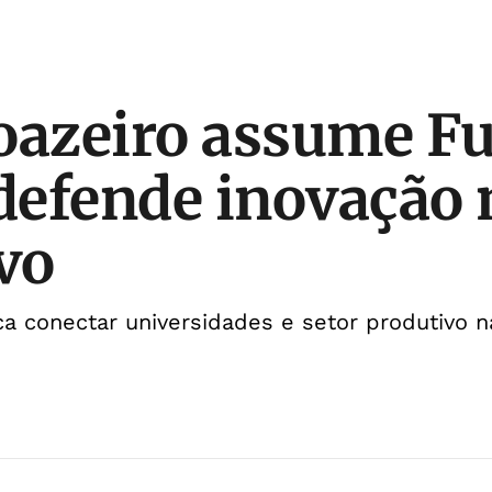
oazeiro assume F
efende inovação 
vo
 conectar universidades e setor produtivo n