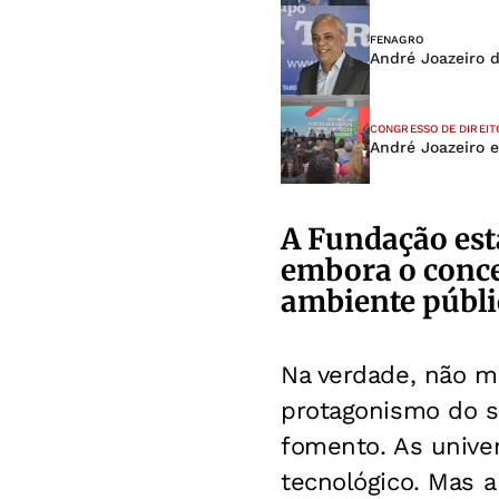
FENAGRO
André Joazeiro 
CONGRESSO DE DIREIT
André Joazeiro e
A Fundação est
embora o conce
ambiente públi
Na verdade, não m
protagonismo do se
fomento. As unive
tecnológico. Mas 