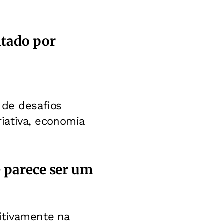
ntado por
 de desafios
riativa, economia
 parece ser um
itivamente na