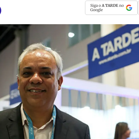
Siga o
A TARDE
no
Google