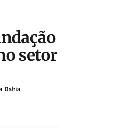
undação
no setor
a Bahia