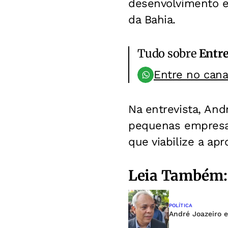
desenvolvimento e
da Bahia.
Tudo sobre
Entre
Entre no can
Na entrevista, And
pequenas empresas
que viabilize a ap
Leia Também:
POLÍTICA
André Joazeiro e