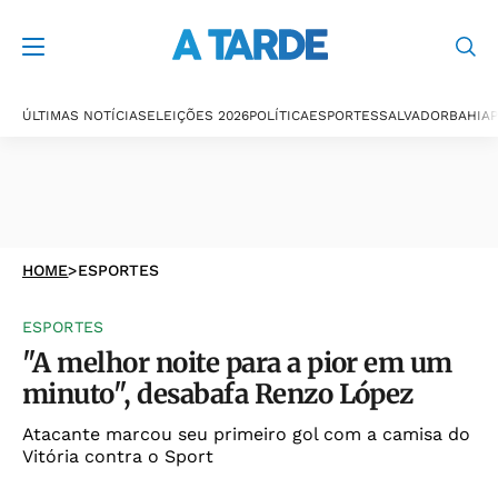
ÚLTIMAS NOTÍCIAS
ELEIÇÕES 2026
POLÍTICA
ESPORTES
SALVADOR
BAHIA
P
HOME
>
ESPORTES
ESPORTES
"A melhor noite para a pior em um
minuto", desabafa Renzo López
Atacante marcou seu primeiro gol com a camisa do
Vitória contra o Sport