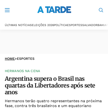
ÚLTIMAS NOTÍCIAS
ELEIÇÕES 2026
POLÍTICA
ESPORTES
SALVADOR
BAHIA
P
HOME
>
ESPORTES
HERMANOS NA CENA
Argentina supera o Brasil nas
quartas da Libertadores após sete
anos
Hermanos terão quatro representantes na próxima
fase, contra três brasileiros e um equatoriano