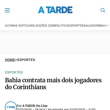
ÚLTIMAS NOTÍCIAS
ELEIÇÕES 2026
POLÍTICA
ESPORTES
SALVADOR
BAHIA
P
HOME
>
ESPORTES
ESPORTES
Bahia contrata mais dois jogadores
do Corinthians
Por
A TARDE On Line
17/12/2010 - 18:24 h
| Atualizada em
22/01/2021 - 0:00