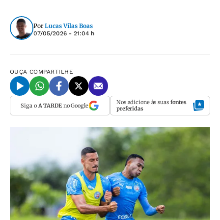
Por
Lucas Vilas Boas
07/05/2026 - 21:04 h
OUÇA
COMPARTILHE
Nos adicione às suas
fontes
Siga o
A TARDE
no Google
preferidas