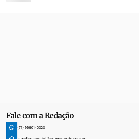
Fale com a Redação
(71) 99601-0020
jornalismoportal@grupoatarde.com.br