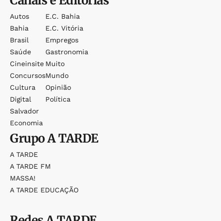
Canais e Editorias
Autos
E.c. Bahia
Bahia
E.c. Vitória
Brasil
Empregos
Saúde
Gastronomia
Cineinsite
Muito
Concursos
Mundo
Cultura
Opinião
Digital
Política
Salvador
Economia
Grupo
A TARDE
A TARDE
A TARDE FM
MASSA!
A TARDE EDUCAÇÃO
Redes
A TARDE