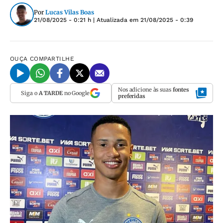
Por
Lucas Vilas Boas
21/08/2025 - 0:21 h
| Atualizada em
21/08/2025 - 0:39
OUÇA
COMPARTILHE
Nos adicione às suas
fontes
Siga o
A TARDE
no Google
preferidas