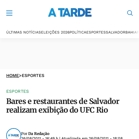
ÚLTIMAS NOTÍCIAS
ELEIÇÕES 2026
POLÍTICA
ESPORTES
SALVADOR
BAHIA
P
HOME
>
ESPORTES
ESPORTES
Bares e restaurantes de Salvador
realizam exibição do UFC Rio
Por
Da Redação
26/08/2011 - 16:49 h
| Atualizada em
26/08/2011 - 18:08