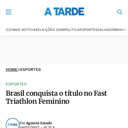
ÚLTIMAS NOTÍCIAS
ELEIÇÕES 2026
POLÍTICA
ESPORTES
SALVADOR
BAHIA
P
HOME
>
ESPORTES
ESPORTES
Brasil conquista o título no Fast
Triathlon Feminino
Por
Agencia Estado
04/02/2007 - 15:31 h