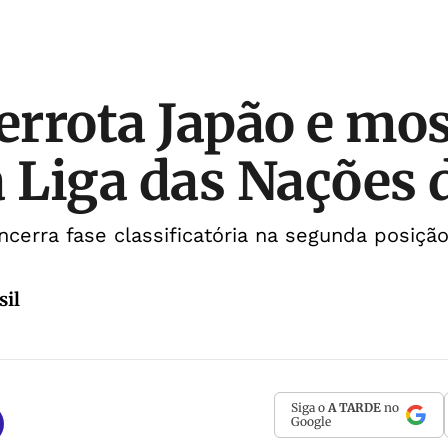
derrota Japão e mo
a Liga das Nações 
ncerra fase classificatória na segunda posiçã
sil
Siga o
A TARDE
no
Google