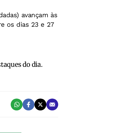
odadas) avançam às
re os dias 23 e 27
staques do dia.