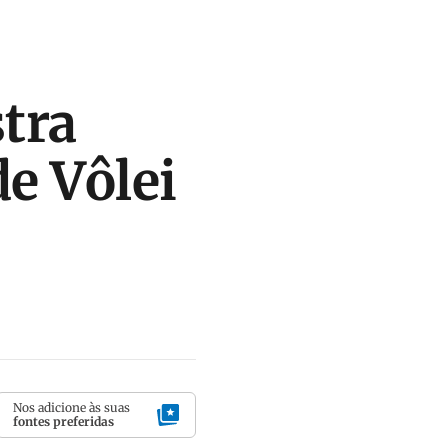
stra
de Vôlei
o
Nos adicione às suas
fontes preferidas