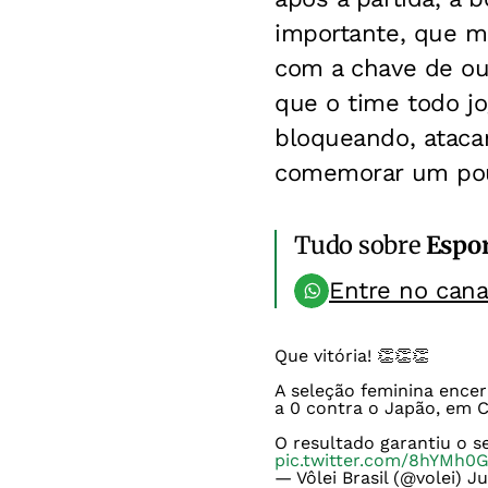
importante, que m
com a chave de our
que o time todo j
bloqueando, ataca
comemorar um pouq
Tudo sobre
Espo
Entre no can
Que vitória! 👏👏👏
A seleção feminina encer
a 0 contra o Japão, em C
O resultado garantiu o se
pic.twitter.com/8hYMh0
— Vôlei Brasil (@volei)
Ju