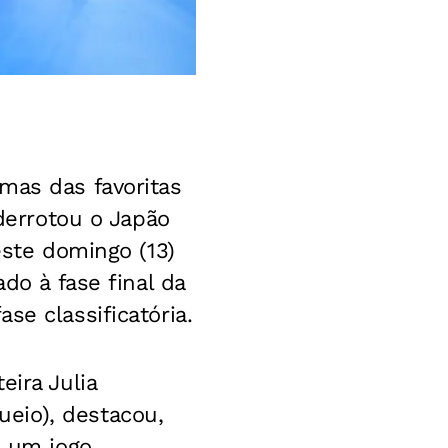
mas das favoritas
 derrotou o Japão
este domingo (13)
do à fase final da
se classificatória.
eira Julia
eio), destacou,
i um jogo