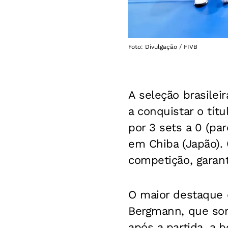
Foto: Divulgação / FIVB
A seleção brasilei
a conquistar o tít
por 3 sets a 0 (pa
em Chiba (Japão). 
competição, garant
O maior destaque d
Bergmann, que som
após a partida, a 