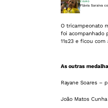
É OURO
Flávia Saraiva 
O tricampeonato m
foi acompanhado po
11s23 e ficou com 
As outras medalha
Rayane Soares – pr
João Matos Cunha 