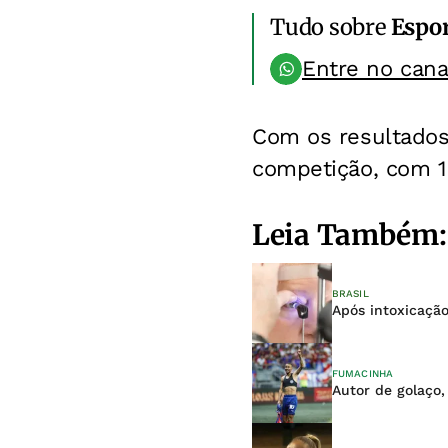
Tudo sobre
Espo
Entre no can
Com os resultados,
competição, com 1
Leia Também:
BRASIL
Após intoxicação
FUMACINHA
Autor de golaço,