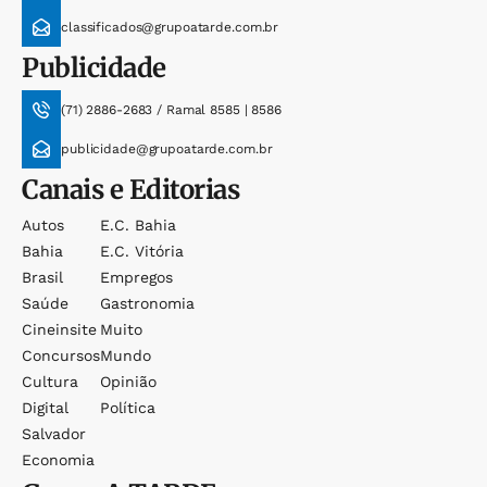
classificados@grupoatarde.com.br
Publicidade
(71) 2886-2683 / Ramal 8585 | 8586
publicidade@grupoatarde.com.br
Canais e Editorias
Autos
E.c. Bahia
Bahia
E.c. Vitória
Brasil
Empregos
Saúde
Gastronomia
Cineinsite
Muito
Concursos
Mundo
Cultura
Opinião
Digital
Política
Salvador
Economia