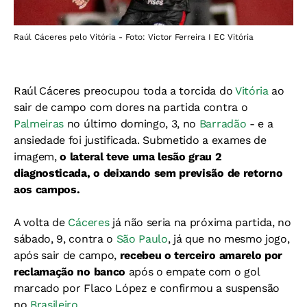
Raúl Cáceres pelo Vitória - Foto: Victor Ferreira I EC Vitória
Raúl Cáceres preocupou toda a torcida do
Vitória
ao
sair de campo com dores na partida contra o
Palmeiras
no último domingo, 3, no
Barradão
- e a
ansiedade foi justificada. Submetido a exames de
imagem,
o lateral teve uma lesão grau 2
diagnosticada, o deixando sem previsão de retorno
aos campos.
A volta de
Cáceres
já não seria na próxima partida, no
sábado, 9, contra o
São Paulo
, já que no mesmo jogo,
após sair de campo,
recebeu o terceiro amarelo por
reclamação no banco
após o empate com o gol
marcado por Flaco López e confirmou a suspensão
no
Brasileiro
.