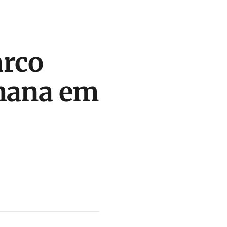
arco
emana em