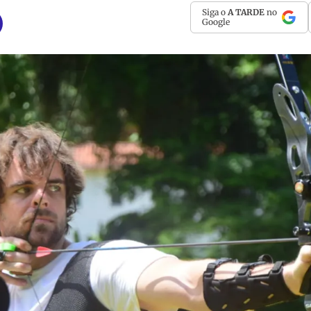
Siga o
A TARDE
no
Google