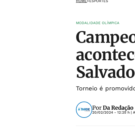
HOME
>
ESPORTES
MODALIDADE OLÍMPICA
Campeon
acontec
Salvado
Torneio é promovid
Por
Da Redação
20/02/2024 - 12:25 h
| 