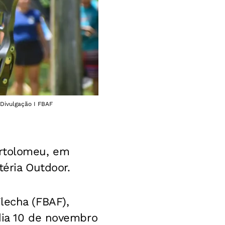
 Divulgação I FBAF
artolomeu, em
téria Outdoor.
lecha (FBAF),
dia 10 de novembro