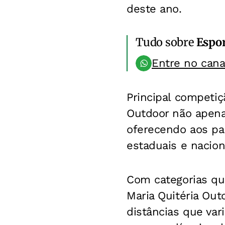
deste ano.
Tudo sobre
Espo
Entre no can
Principal competiç
Outdoor não apena
oferecendo aos par
estaduais e nacion
Com categorias qu
Maria Quitéria Ou
distâncias que var