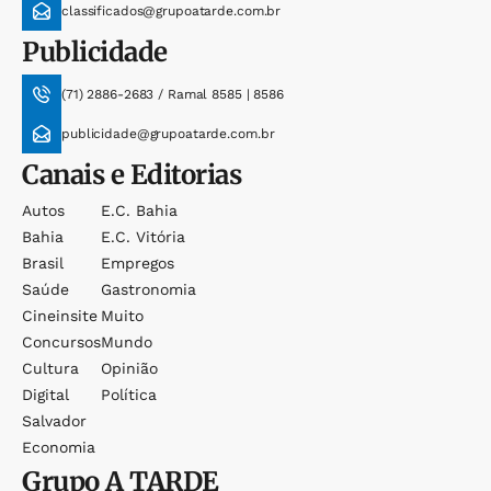
classificados@grupoatarde.com.br
Publicidade
(71) 2886-2683 / Ramal 8585 | 8586
publicidade@grupoatarde.com.br
Canais e Editorias
Autos
E.c. Bahia
Bahia
E.c. Vitória
Brasil
Empregos
Saúde
Gastronomia
Cineinsite
Muito
Concursos
Mundo
Cultura
Opinião
Digital
Política
Salvador
Economia
Grupo
A TARDE