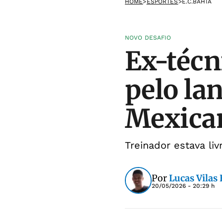
HOME
>
ESPORTES
>
E.C.BAHIA
NOVO DESAFIO
Ex-técn
pelo la
Mexica
Treinador estava li
Por
Lucas Vilas
20/05/2026 - 20:29 h