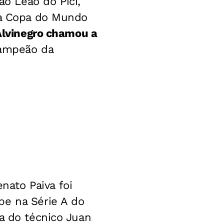
o Leão do Picí,
 da Copa do Mundo
Alvinegro chamou a
campeão da
ato Paiva foi
pe na Série A do
a do técnico Juan