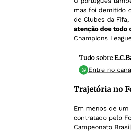
O português també
mas foi demitido 
de Clubes da Fifa,
atenção doe todo o
Champions League
Tudo sobre
E.C.B
Entre no can
Trajetória no F
Em menos de um mê
contratado pelo F
Campeonato Brasile