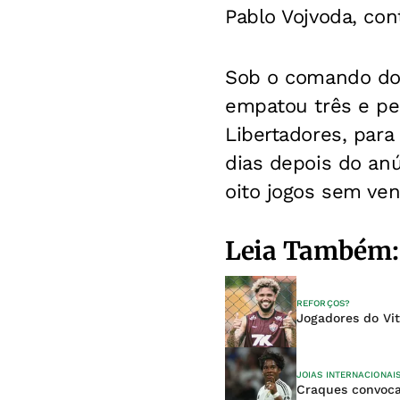
Pablo Vojvoda, cont
Sob o comando do 
empatou três e per
Libertadores, para
dias depois do an
oito jogos sem ven
Leia Também:
REFORÇOS?
Jogadores do Vi
JOIAS INTERNACIONAI
Craques convoca