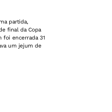
ma partida,
de final da Copa
m foi encerrada 31
ava um jejum de