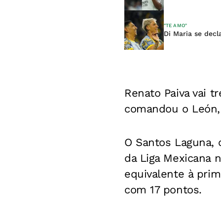
"TE AMO"
Di Maria se decl
Renato Paiva vai tr
comandou o León, 
O Santos Laguna, c
da Liga Mexicana n
equivalente à prim
com 17 pontos.