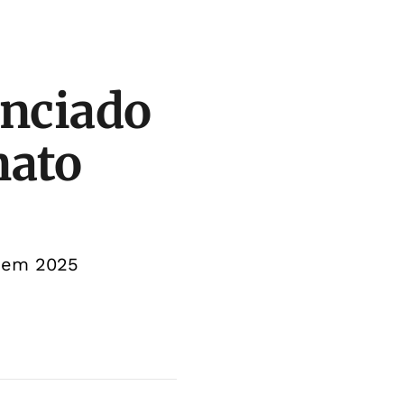
unciado
nato
, em 2025