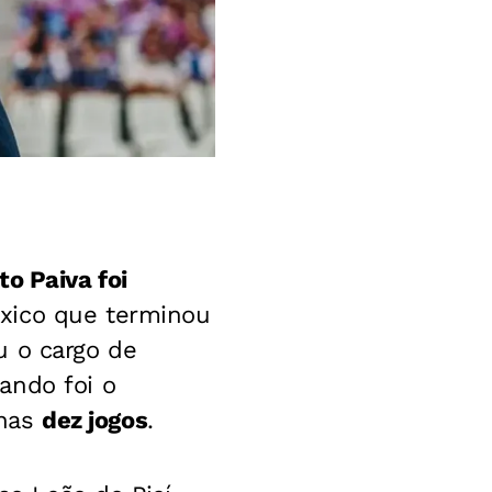
to Paiva foi
éxico que terminou
u o cargo de
ando foi o
enas
dez jogos
.