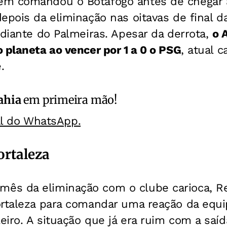
m comandou o Botafogo antes de chegar a
depois da eliminação nas oitavas de final
 diante do Palmeiras. Apesar da derrota,
o 
 planeta ao vencer por 1 a 0 o PSG
, atual 
.
ahia
em primeira mão!
al do WhatsApp.
ortaleza
s da eliminação com o clube carioca, Ren
ortaleza para comandar uma reação da equi
iro. A situação que já era ruim com a saíd