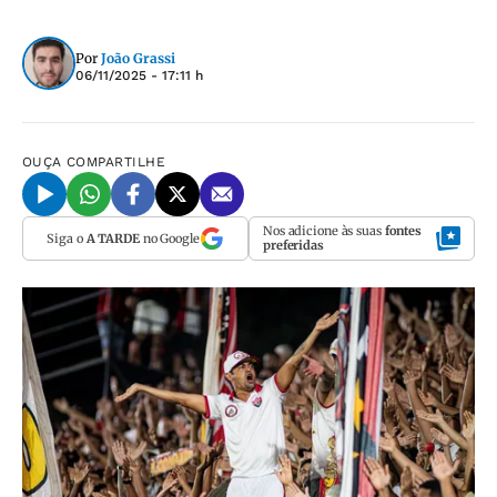
Por
João Grassi
06/11/2025 - 17:11 h
OUÇA
COMPARTILHE
Nos adicione às suas
fontes
Siga o
A TARDE
no Google
preferidas