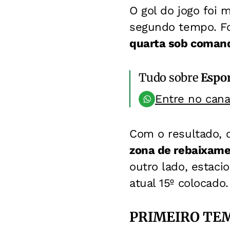
O gol do jogo foi 
segundo tempo. Foi
quarta sob comand
Tudo sobre
Espo
Entre no can
Com o resultado, o
zona de rebaixam
outro lado, estaci
atual 15º colocado.
PRIMEIRO TE