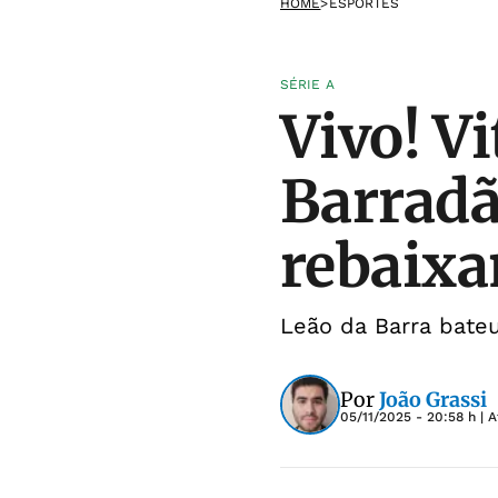
HOME
>
ESPORTES
SÉRIE A
Vivo! Vi
Barradã
rebaix
Leão da Barra bateu
Por
João Grassi
05/11/2025 - 20:58 h
| A