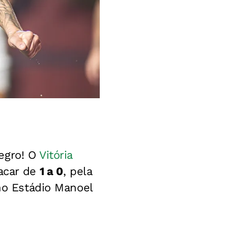
egro! O
Vitória
lacar de
1 a 0
, pela
 no Estádio Manoel