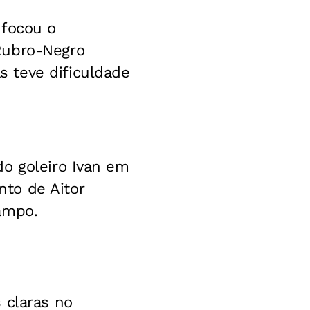
ufocou o
Rubro-Negro
 teve dificuldade
do goleiro Ivan em
to de Aitor
ampo.
 claras no