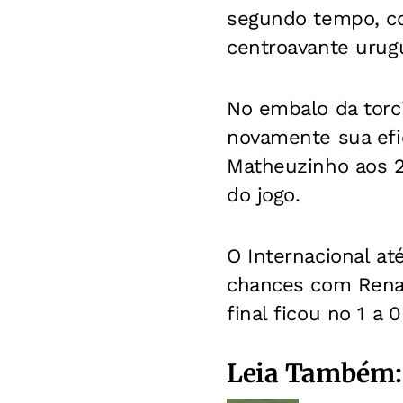
segundo tempo, c
centroavante urugu
No embalo da torc
novamente sua efic
Matheuzinho aos 2
do jogo.
O Internacional at
chances com Renato
final ficou no 1 a 0
Leia Também: