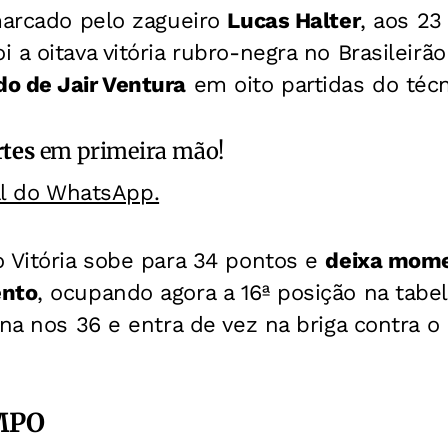
marcado pelo zagueiro
Lucas Halter
, aos 23
 a oitava vitória rubro-negra no Brasileirão
o de Jair Ventura
em oito partidas do técn
rtes
em primeira mão!
al do WhatsApp.
 Vitória sobe para 34 pontos e
deixa mom
ento
, ocupando agora a 16ª posição na tabela
ona nos 36 e entra de vez na briga contra 
MPO