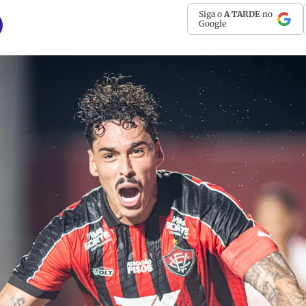
Siga o
A TARDE
no
Google