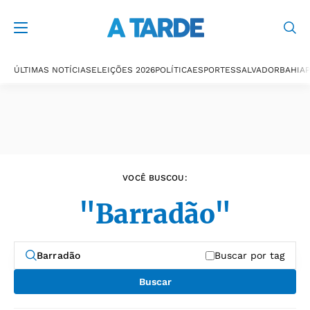
Últimas notícias
ÚLTIMAS NOTÍCIAS
ELEIÇÕES 2026
POLÍTICA
ESPORTES
SALVADOR
BAHIA
P
VOCÊ BUSCOU:
"Barradão"
Buscar por tag
Buscar