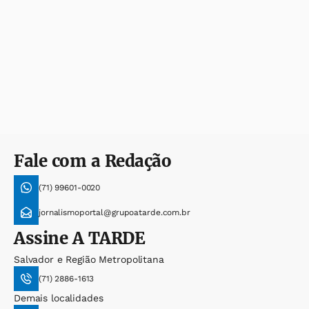
Fale com a Redação
(71) 99601-0020
jornalismoportal@grupoatarde.com.br
Assine
A TARDE
Salvador e Região Metropolitana
(71) 2886-1613
Demais localidades