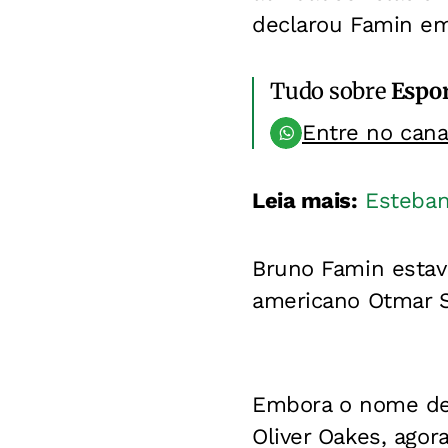
declarou Famin em 
Tudo sobre
Espo
Entre no can
Leia mais:
Esteban
Bruno Famin estav
americano Otmar S
Embora o nome de 
Oliver Oakes, agor