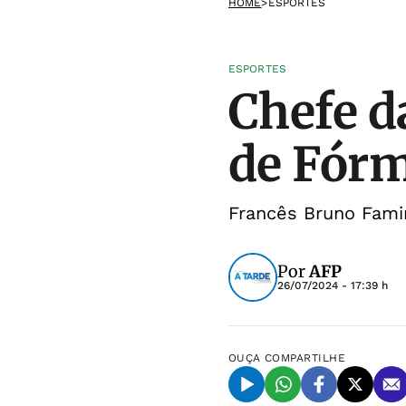
HOME
>
ESPORTES
ESPORTES
Chefe d
de Fórm
Francês Bruno Famin
Por
AFP
26/07/2024 - 17:39 h
OUÇA
COMPARTILHE