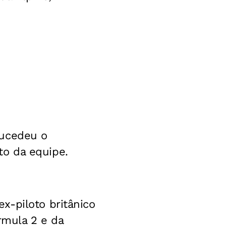
sucedeu o
o da equipe.
x-piloto britânico
órmula 2 e da