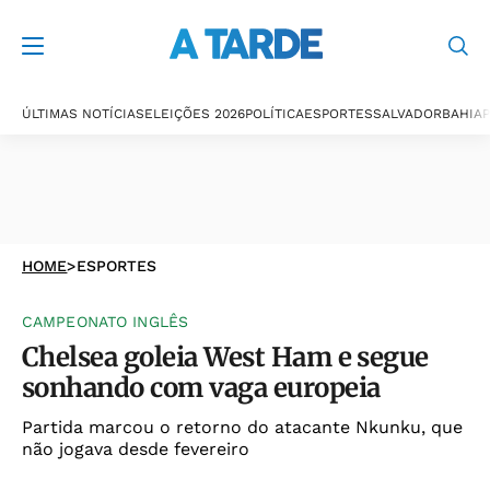
ÚLTIMAS NOTÍCIAS
ELEIÇÕES 2026
POLÍTICA
ESPORTES
SALVADOR
BAHIA
P
HOME
>
ESPORTES
CAMPEONATO INGLÊS
Chelsea goleia West Ham e segue
sonhando com vaga europeia
Partida marcou o retorno do atacante Nkunku, que
não jogava desde fevereiro