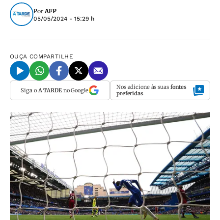
Por
AFP
05/05/2024 - 15:29 h
OUÇA
COMPARTILHE
Nos adicione às suas
fontes
Siga o
A TARDE
no Google
preferidas